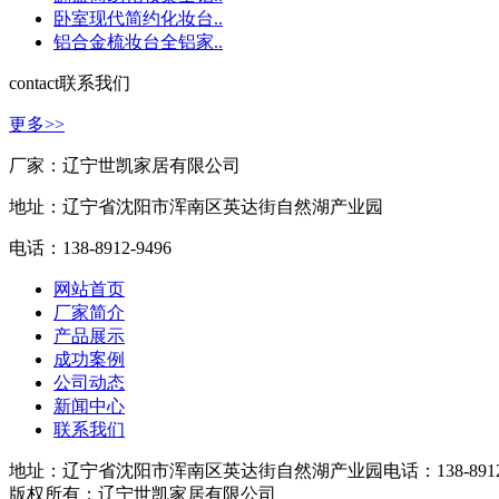
卧室现代简约化妆台..
铝合金梳妆台全铝家..
contact
联系我们
更多>>
厂家：辽宁世凯家居有限公司
地址：辽宁省沈阳市浑南区英达街自然湖产业园
电话：138-8912-9496
网站首页
厂家简介
产品展示
成功案例
公司动态
新闻中心
联系我们
地址：辽宁省沈阳市浑南区英达街自然湖产业园
电话：138-8912
版权所有：辽宁世凯家居有限公司