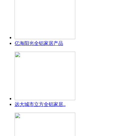
亿海阳光全铝家居产品
远大城市立方全铝家居..