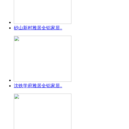
砂山新村雅居全铝家居..
沈铁学府雅居全铝家居..