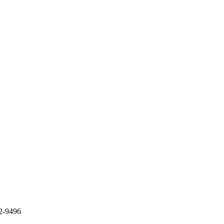
-9496