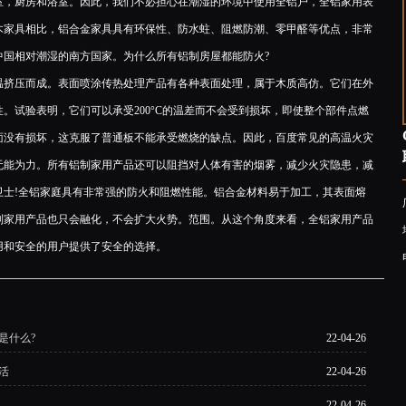
室，厨房和浴室。因此，我们不必担心在潮湿的环境中使用全铝户，全铝家用表
木家具相比，铝合金家具具有环保性、防水蛀、阻燃防潮、零甲醛等优点，非常
中国相对潮湿的南方国家。为什么所有铝制房屋都能防火?
挤压而成。表面喷涂传热处理产品有各种表面处理，属于木质高仿。它们在外
。试验表明，它们可以承受200°C的温差而不会受到损坏，即使整个部件点燃
面没有损坏，这克服了普通板不能承受燃烧的缺点。因此，百度常见的高温火灾
无能为力。所有铝制家用产品还可以阻挡对人体有害的烟雾，减少火灾隐患，减
卫士!全铝家庭具有非常强的防火和阻燃性能。铝合金材料易于加工，其表面熔
铝制家用产品也只会融化，不会扩大火势。范围。从这个角度来看，全铝家用产品
用和安全的用户提供了安全的选择。
是什么?
22-04-26
活
22-04-26
22-04-26