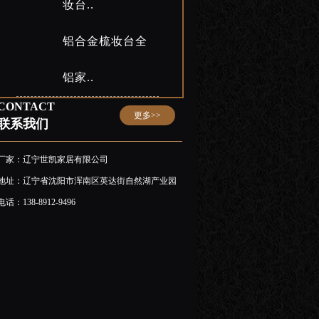
妆台..
铝合金梳妆台全
铝家..
CONTACT
更多>>
联系我们
厂家：辽宁世凯家居有限公司
地址：辽宁省沈阳市浑南区英达街自然湖产业园
电话：138-8912-9496