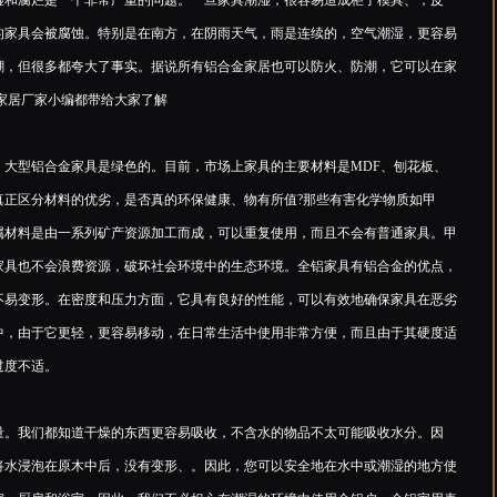
和腐烂是一个非常严重的问题。一旦家具潮湿，很容易造成柜子模具、，皮
的家具会被腐蚀。特别是在南方，在阴雨天气，雨是连续的，空气潮湿，更容易
潮，但很多都夸大了事实。据说所有铝合金家居也可以防火、防潮，它可以在家
的铝家居厂家小编都带给大家了解
型铝合金家具是绿色的。目前，市场上家具的主要材料是MDF、刨花板、
真正区分材料的优劣，是否真的环保健康、物有所值?那些有害化学物质如甲
属材料是由一系列矿产资源加工而成，可以重复使用，而且不会有普通家具。甲
家具也不会浪费资源，破坏社会环境中的生态环境。全铝家具有铝合金的优点，
不易变形。在密度和压力方面，它具有良好的性能，可以有效地确保家具在恶劣
中，由于它更轻，更容易移动，在日常生活中使用非常方便，而且由于其硬度适
过度不适。
。我们都知道干燥的东西更容易吸收，不含水的物品不太可能吸收水分。因
将水浸泡在原木中后，没有变形、。因此，您可以安全地在水中或潮湿的地方使