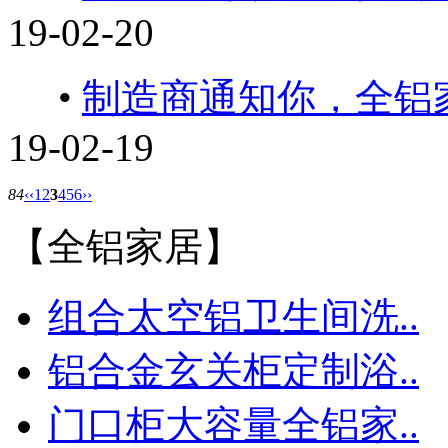
19-02-20
•
制造商通知你，全铝
19-02-19
84
‹‹
1
2
3
4
5
6
››
【全铝家居】
组合太空铝卫生间洗..
铝合金玄关柜定制浴..
门口柜大容量全铝家..