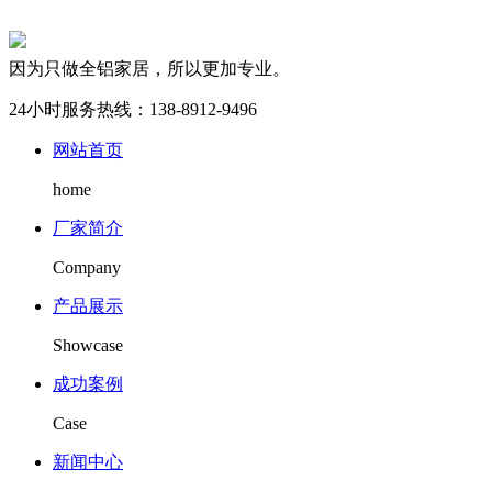
因为只做全铝家居，所以更加专业。
24小时服务热线：
138-8912-9496
网站首页
home
厂家简介
Company
产品展示
Showcase
成功案例
Case
新闻中心