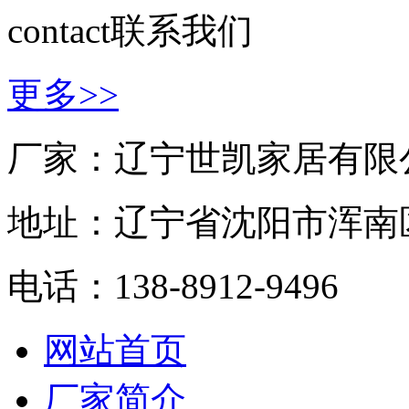
contact
联系我们
更多>>
厂家：辽宁世凯家居有限
地址：辽宁省沈阳市浑南
电话：138-8912-9496
网站首页
厂家简介