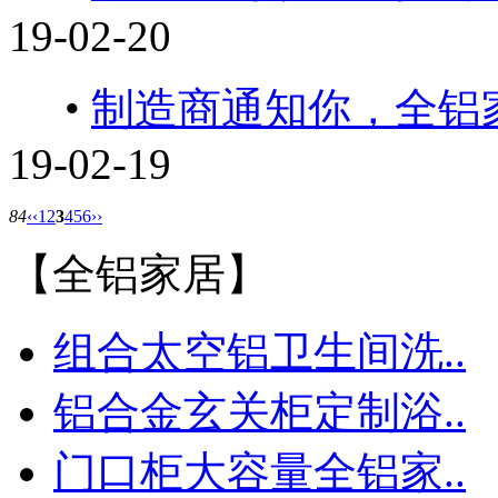
19-02-20
•
制造商通知你，全铝
19-02-19
84
‹‹
1
2
3
4
5
6
››
【全铝家居】
组合太空铝卫生间洗..
铝合金玄关柜定制浴..
门口柜大容量全铝家..