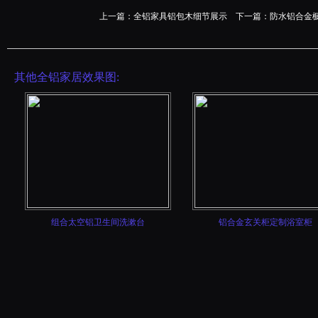
上一篇：
全铝家具铝包木细节展示
下一篇：
防水铝合金
其他全铝家居效果图:
组合太空铝卫生间洗漱台
铝合金玄关柜定制浴室柜