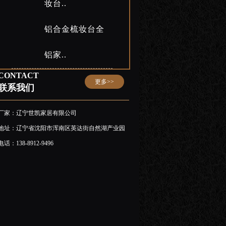
妆台..
铝合金梳妆台全
铝家..
CONTACT
更多>>
联系我们
厂家：辽宁世凯家居有限公司
地址：辽宁省沈阳市浑南区英达街自然湖产业园
电话：138-8912-9496