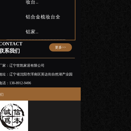
妆台..
铝合金梳妆台全
铝家..
CONTACT
更多>>
联系我们
厂家：辽宁世凯家居有限公司
地址：辽宁省沈阳市浑南区英达街自然湖产业园
电话：138-8912-9496
们