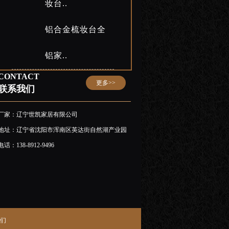
妆台..
铝合金梳妆台全
铝家..
CONTACT
更多>>
联系我们
厂家：辽宁世凯家居有限公司
地址：辽宁省沈阳市浑南区英达街自然湖产业园
电话：138-8912-9496
们