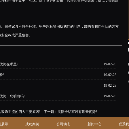
这种材料用于桌子、和床。除了良好的装饰，它还具有环保效果，所以父母喜欢
。很多家具不符合标准、甲醛超标等困扰我们的问题，影响着我们生活的方方
命安全构成严重危害。
优势在哪里?
19-02-28
验!
19-02-28
19-02-28
优势，您明白吗?
19-02-28
装饰主流的四大主要原因!
下一篇：
沈阳全铝家居有哪些优势?
品展示
成功案例
公司动态
新闻中心
联系我