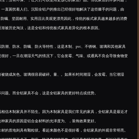
性，没有环保、，让人们可以使用更放心的家居产品。传统家居的许多问题，
，一直困扰着人们。沉阳全铝户的推出已经很好地解决了这些棘手的问题，由
、防螨、坚固耐用、实用且比美观更漂亮因此，传统的板式家具越来越多的消费
逐渐被历史淘汰，这是全铝和传统板式家具差异化的根本原因。
潮、防水、防螨、防火等特性，这是木制、pvc、不锈钢、玻璃和其他家具
是很好，一旦在潮湿天气的情况下，它会发霉、气味、或通风不良会导致食物变
被烧成灰色。玻璃很容易破碎。量、。如果长时间潮湿，会发霉。当它潮湿
问题。而全铝家具不会，这是全铝家具的更好特点或优势。
相信木制家具并不陌生。因为木制家具是我们常见的家具，全铝家具是最近才
这种家具的原因是铝合金材料的光泽度为、，装饰效果更好。
材的质地则具有颗粒状。看起来颜色不是很好看，全铝家具的外观非常明亮。