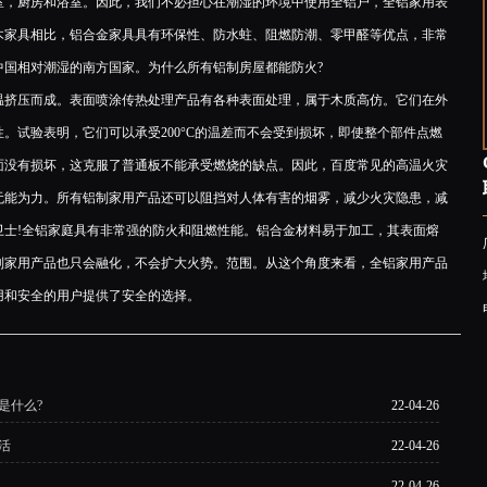
室，厨房和浴室。因此，我们不必担心在潮湿的环境中使用全铝户，全铝家用表
木家具相比，铝合金家具具有环保性、防水蛀、阻燃防潮、零甲醛等优点，非常
中国相对潮湿的南方国家。为什么所有铝制房屋都能防火?
挤压而成。表面喷涂传热处理产品有各种表面处理，属于木质高仿。它们在外
。试验表明，它们可以承受200°C的温差而不会受到损坏，即使整个部件点燃
面没有损坏，这克服了普通板不能承受燃烧的缺点。因此，百度常见的高温火灾
无能为力。所有铝制家用产品还可以阻挡对人体有害的烟雾，减少火灾隐患，减
卫士!全铝家庭具有非常强的防火和阻燃性能。铝合金材料易于加工，其表面熔
铝制家用产品也只会融化，不会扩大火势。范围。从这个角度来看，全铝家用产品
用和安全的用户提供了安全的选择。
是什么?
22-04-26
活
22-04-26
22-04-26