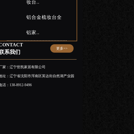
妆台..
铝合金梳妆台全
铝家..
CONTACT
更多>>
联系我们
厂家：辽宁世凯家居有限公司
地址：辽宁省沈阳市浑南区英达街自然湖产业园
电话：138-8912-9496