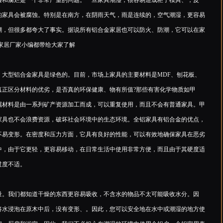
和腐烂是一个非常严重的问题。一旦家具潮湿，很容易造成柜子模具、，皮
的家具会被腐蚀。特别是在南方，在阴雨天气，雨是连续的，空气潮湿，更容易
潮，但很多都夸大了事实。据说所有铝合金家居也可以防火、防潮，它可以在家
的铝家居厂家小编都带给大家了解
型铝合金家具是绿色的。目前，市场上家具的主要材料是MDF、刨花板、
真正区分材料的优劣，是否真的环保健康、物有所值?那些有害化学物质如甲
属材料是由一系列矿产资源加工而成，可以重复使用，而且不会有普通家具。甲
家具也不会浪费资源，破坏社会环境中的生态环境。全铝家具有铝合金的优点，
不易变形。在密度和压力方面，它具有良好的性能，可以有效地确保家具在恶劣
中，由于它更轻，更容易移动，在日常生活中使用非常方便，而且由于其硬度适
过度不适。
。我们都知道干燥的东西更容易吸收，不含水的物品不太可能吸收水分。因
将水浸泡在原木中后，没有变形、。因此，您可以安全地在水中或潮湿的地方使