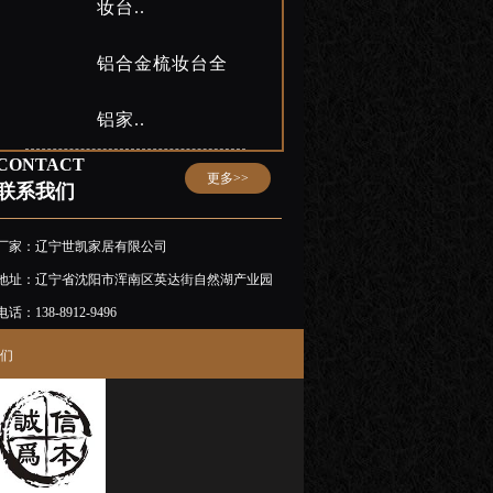
妆台..
铝合金梳妆台全
铝家..
CONTACT
更多>>
联系我们
厂家：辽宁世凯家居有限公司
地址：辽宁省沈阳市浑南区英达街自然湖产业园
电话：138-8912-9496
们