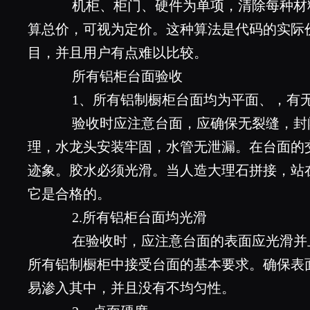
机柜、柜门、硬件为单项，清除每种材
算总价，可视为定价。这种算法是代码的实际
目，并且用户有点难以比较。
所有铝柜台面验收
1、所有铝制橱柜台面均为平面、，有
验收时应注意台面，应确保无裂缝，封
理，水龙头安装牢固，水管无泄漏。在台面的
迹象。胶水必须光滑。当人造大理石拼接，站
它是合格的。
2.所有铝柜台面均光滑
在验收时，应注意台面的表面应光滑并
所有铝制橱柜中接受台面的基本要求。确保表
易渗入其中，并且没有不均匀性。