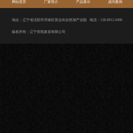
网站首页
厂家简介
产品展示
成功案例
地址：辽宁省沈阳市浑南区英达街自然湖产业园
电话：138-8912-9496
版权所有：辽宁世凯家居有限公司