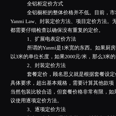
全铝柜定价方式
全铝橱柜的整体价格并不低。目前，市
Yanmi Law、封装定价方法、项目定价方法
都需要仔细检查以确保没有重复的定价。
1、扩展电表定价方法
所谓的Yanmi是1米宽的东西。如果厨房
以3米的单位长度，如果2000元/米，那么3米的
2、封装定价方法
套餐定价，顾名思义就是根据套餐设定
具体要求，超出基本规格，需要计算其他款项
当然包装比较合适，但套餐价格非常有限，如
议使用逐项定价方法。
3、逐项定价方法