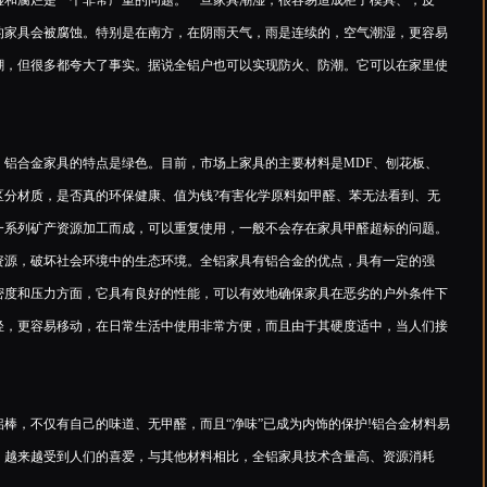
和腐烂是一个非常严重的问题。一旦家具潮湿，很容易造成柜子模具、，皮
的家具会被腐蚀。特别是在南方，在阴雨天气，雨是连续的，空气潮湿，更容易
潮，但很多都夸大了事实。据说全铝户也可以实现防火、防潮。它可以在家里使
合金家具的特点是绿色。目前，市场上家具的主要材料是MDF、刨花板、
区分材质，是否真的环保健康、值为钱?有害化学原料如甲醛、苯无法看到、无
一系列矿产资源加工而成，可以重复使用，一般不会存在家具甲醛超标的问题。
资源，破坏社会环境中的生态环境。全铝家具有铝合金的优点，具有一定的强
密度和压力方面，它具有良好的性能，可以有效地确保家具在恶劣的户外条件下
轻，更容易移动，在日常生活中使用非常方便，而且由于其硬度适中，当人们接
，不仅有自己的味道、无甲醛，而且“净味”已成为内饰的保护!铝合金材料易
，越来越受到人们的喜爱，与其他材料相比，全铝家具技术含量高、资源消耗