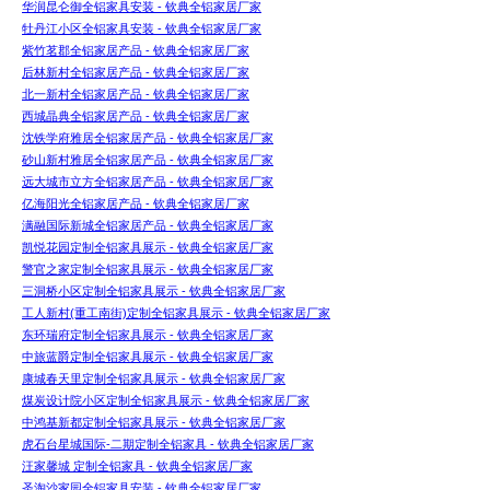
华润昆仑御全铝家具安装 - 钦典全铝家居厂家
牡丹江小区全铝家具安装 - 钦典全铝家居厂家
紫竹茗郡全铝家居产品 - 钦典全铝家居厂家
后林新村全铝家居产品 - 钦典全铝家居厂家
北一新村全铝家居产品 - 钦典全铝家居厂家
西城晶典全铝家居产品 - 钦典全铝家居厂家
沈铁学府雅居全铝家居产品 - 钦典全铝家居厂家
砂山新村雅居全铝家居产品 - 钦典全铝家居厂家
远大城市立方全铝家居产品 - 钦典全铝家居厂家
亿海阳光全铝家居产品 - 钦典全铝家居厂家
满融国际新城全铝家居产品 - 钦典全铝家居厂家
凯悦花园定制全铝家具展示 - 钦典全铝家居厂家
警官之家定制全铝家具展示 - 钦典全铝家居厂家
三洞桥小区定制全铝家具展示 - 钦典全铝家居厂家
工人新村(重工南街)定制全铝家具展示 - 钦典全铝家居厂家
东环瑞府定制全铝家具展示 - 钦典全铝家居厂家
中旅蓝爵定制全铝家具展示 - 钦典全铝家居厂家
康城春天里定制全铝家具展示 - 钦典全铝家居厂家
煤炭设计院小区定制全铝家具展示 - 钦典全铝家居厂家
中鸿基新都定制全铝家具展示 - 钦典全铝家居厂家
虎石台星城国际-二期定制全铝家具 - 钦典全铝家居厂家
汪家馨城 定制全铝家具 - 钦典全铝家居厂家
圣淘沙家园全铝家具安装 - 钦典全铝家居厂家