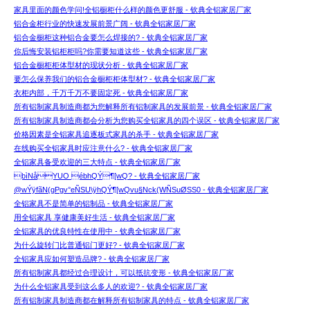
家具里面的颜色学问!全铝橱柜什么样的颜色更舒服 - 钦典全铝家居厂家
铝合金柜行业的快速发展前景广阔 - 钦典全铝家居厂家
铝合金橱柜这种铝合金要怎么焊接的? - 钦典全铝家居厂家
你后悔安装铝柜柜吗?你需要知道这些 - 钦典全铝家居厂家
铝合金橱柜柜体型材的现状分析 - 钦典全铝家居厂家
要怎么保养我们的铝合金橱柜柜体型材? - 钦典全铝家居厂家
衣柜内部，千万千万不要固定死 - 钦典全铝家居厂家
所有铝制家具制造商都为您解释所有铝制家具的发展前景 - 钦典全铝家居厂家
所有铝制家具制造商都会分析为您购买全铝家具的四个误区 - 钦典全铝家居厂家
价格因素是全铝家具追逐板式家具的杀手 - 钦典全铝家居厂家
在线购买全铝家具时应注意什么? - 钦典全铝家居厂家
全铝家具备受欢迎的三大特点 - 钦典全铝家居厂家
bìNåYUO ébhQÝ¶[wQ? - 钦典全铝家居厂家
@wÝÿfãN(gPgv°eÑSU\ ÿhQÝ¶[wQvu§Nck(WÑSuØSS0 - 钦典全铝家居厂家
全铝家具不是简单的铝制品 - 钦典全铝家居厂家
用全铝家具 享健康美好生活 - 钦典全铝家居厂家
全铝家具的优良特性在使用中 - 钦典全铝家居厂家
为什么旋转门比普通铝门更好? - 钦典全铝家居厂家
全铝家具应如何塑造品牌? - 钦典全铝家居厂家
所有铝制家具都经过合理设计，可以抵抗变形 - 钦典全铝家居厂家
为什么全铝家具受到这么多人的欢迎? - 钦典全铝家居厂家
所有铝制家具制造商都在解释所有铝制家具的特点 - 钦典全铝家居厂家