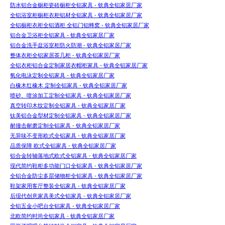
防水铝合金橱柜瓷砖橱柜全铝家具 - 钦典全铝家居厂家
全铝浴室柜橱柜衣柜铝材全铝家具 - 钦典全铝家居厂家
全铝橱柜衣柜全铝酒柜 全铝门铝蜂窝 - 钦典全铝家居厂家
铝合金卫浴柜全铝家具 - 钦典全铝家居厂家
铝合金洗手盆浴室柜防火防潮 - 钦典全铝家居厂家
整体衣柜全铝家居茶几柜 - 钦典全铝家居厂家
全铝衣柜铝合金定制家居衣帽柜家具 - 钦典全铝家居厂家
氧化电泳定制全铝家具 - 钦典全铝家居厂家
白橡木红橡木 定制全铝家具 - 钦典全铝家居厂家
喷砂、喷涂加工定制全铝家具 - 钦典全铝家居厂家
真空转印木纹定制全铝家具 - 钦典全铝家居厂家
钛美铝合金型材定制全铝家具 - 钦典全铝家居厂家
耐撞击耐磨定制全铝家具 - 钦典全铝家居厂家
无异味不变形欧式全铝家具 - 钦典全铝家居厂家
品质保障 欧式全铝家具 - 钦典全铝家居厂家
铝合金转轴落地式欧式全铝家具 - 钦典全铝家居厂家
现代简约鞋柜多功能门口全铝家具 - 钦典全铝家居厂家
全铝合金防尘多层储物柜全铝家具 - 钦典全铝家居厂家
鞋架家用客厅整装全铝家具 - 钦典全铝家居厂家
后现代创意家具美式全铝家具 - 钦典全铝家居厂家
全铝五金小吧台全铝家具 - 钦典全铝家居厂家
北欧简约时尚全铝家具 - 钦典全铝家居厂家