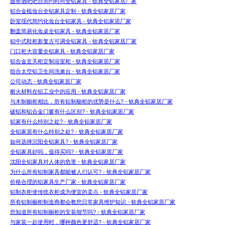
圆形酒吧吧台简约时尚全铝家具 - 钦典全铝家居厂家
铝合金梳妆台全铝家具定制 - 钦典全铝家居厂家
卧室现代简约化妆台全铝家具 - 钦典全铝家居厂家
翻盖简易化妆桌全铝家具 - 钦典全铝家居厂家
铝中式鞋柜新复古可调全铝家具 - 钦典全铝家居厂家
门口柜大容量全铝家具 - 钦典全铝家居厂家
铝合金玄关柜定制浴室柜 - 钦典全铝家居厂家
组合太空铝卫生间洗漱台 - 钦典全铝家居厂家
公司动态 - 钦典全铝家居厂家
耐火材料在铝工业中的应用 - 钦典全铝家居厂家
与木制橱柜相比，所有铝制橱柜的优势是什么? - 钦典全铝家居厂家
破铝和铝合金门窗有什么区别? - 钦典全铝家居厂家
铝家有什么特别之处? - 钦典全铝家居厂家
全铝家居有什么特别之处? - 钦典全铝家居厂家
如何选择沉阳全铝家具? - 钦典全铝家居厂家
全铝家具好吗，值得买吗? - 钦典全铝家居厂家
沈阳全铝家具对人体的危害 - 钦典全铝家居厂家
为什么所有铝制家具都能被人们认可? - 钦典全铝家居厂家
价格合理的铝家具生产厂家 - 钦典全铝家居厂家
铝制衣柜使传统衣柜成为便宜的卖点 - 钦典全铝家居厂家
所有铝制橱柜制造商都会教您日常家具维护知识 - 钦典全铝家居厂家
您知道所有铝制橱柜的安装细节吗? - 钦典全铝家居厂家
与家装一起使用时，哪种颜色更舒适? - 钦典全铝家居厂家