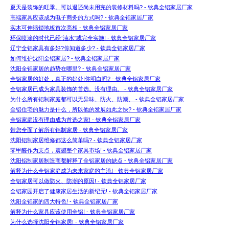
夏天是装饰的旺季。可以退还尚未用完的装修材料吗? - 钦典全铝家居厂家
高端家具应该成为电子商务的方式吗? - 钦典全铝家居厂家
实木可伸缩锁地板首次亮相 - 钦典全铝家居厂家
环保喷涂的时代已经“油水”或完全实施! - 钦典全铝家居厂家
辽宁全铝家具有多好?你知道多少? - 钦典全铝家居厂家
如何维护沈阳全铝家居? - 钦典全铝家居厂家
沈阳全铝家居的趋势在哪里? - 钦典全铝家居厂家
全铝家居的好处，真正的好处!你明白吗? - 钦典全铝家居厂家
全铝家居已成为家具装饰的首选。没有理由。 - 钦典全铝家居厂家
为什么所有铝制家庭都可以无异味、防火、防潮、 - 钦典全铝家居厂家
全铝住宅的魅力是什么，所以他的发展如此之快? - 钦典全铝家居厂家
全铝家庭没有理由成为首选之家! - 钦典全铝家居厂家
带您全面了解所有铝制家居 - 钦典全铝家居厂家
沈阳铝制家居维修都这么简单吗? - 钦典全铝家居厂家
零甲醛作为支点，震撼整个家具市场! - 钦典全铝家居厂家
沈阳铝制家居制造商都解释了全铝家居的缺点 - 钦典全铝家居厂家
解释为什么全铝家庭成为未来家庭的主流! - 钦典全铝家居厂家
全铝家居可以做防火、防潮的原因! - 钦典全铝家居厂家
全铝家园开启了健康家居生活的新纪元! - 钦典全铝家居厂家
沈阳全铝家的四大特色! - 钦典全铝家居厂家
解释为什么家具应该使用全铝! - 钦典全铝家居厂家
为什么选择沈阳全铝家居! - 钦典全铝家居厂家