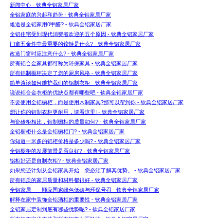
新闻中心 - 钦典全铝家居厂家
全铝家庭的兴起和趋势 - 钦典全铝家居厂家
难道是全铝家用0甲醛? - 钦典全铝家居厂家
全铝住宅受到现代消费者欢迎的五个原因 - 钦典全铝家居厂家
门窗五金件中最重要的铰链是什么? - 钦典全铝家居厂家
改造门窗时应注意什么? - 钦典全铝家居厂家
所有铝合金家具都可称为环保家具 - 钦典全铝家居厂家
所有铝制橱柜决定了您的厨房风格 - 钦典全铝家居厂家
简单谈谈如何维护我们的铝制衣柜 - 钦典全铝家居厂家
说说铝合金衣柜的优缺点都有哪些吧 - 钦典全铝家居厂家
不要使用全铝橱柜，而是使用木制家具?那可以帮到你 - 钦典全铝家居厂家
想让你的铝制衣柜更耐用，请看这里! - 钦典全铝家居厂家
与瓷砖柜相比，铝制橱柜的质量如何? - 钦典全铝家居厂家
全铝橱柜什么是全铝橱柜门? - 钦典全铝家居厂家
你知道一米多的铝柜价格是多少吗? - 钦典全铝家居厂家
全铝橱柜的发展前景是否良好? - 钦典全铝家居厂家
铝柜好还是自制衣柜? - 钦典全铝家居厂家
如果您还计划从全铝家具开始，您必须了解其优势。 - 钦典全铝家居厂家
所有铝质的家居质量和材料都很好 - 钦典全铝家居厂家
全铝家居——顺应国家绿色低碳与环保号召 - 钦典全铝家居厂家
解释在家中装饰全铝酒柜的重要性 - 钦典全铝家居厂家
全铝家居定制到底有哪些优势呢? - 钦典全铝家居厂家